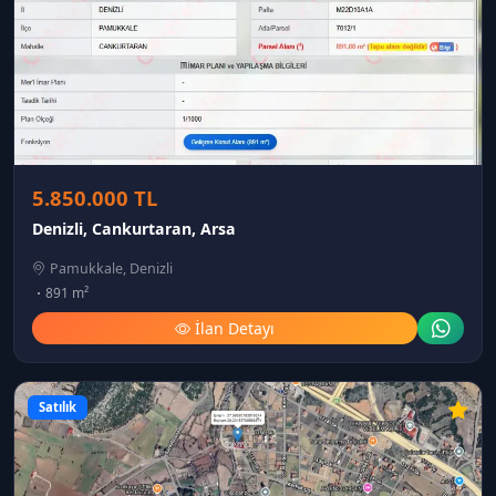
5.850.000 TL
Denizli, Cankurtaran, Arsa
Pamukkale, Denizli
891 m²
İlan Detayı
Satılık