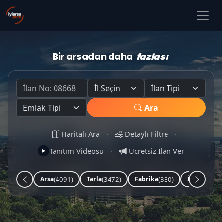
Bir arsadan daha
fazlası
Ara
Haritalı Ara
·
Detaylı Filtre
·
Tanıtım Videosu
·
Ücretsiz İlan Ver
(4091)
(3472)
(330)
(253)
Arsa
Tarla
Fabrika
İşyeri