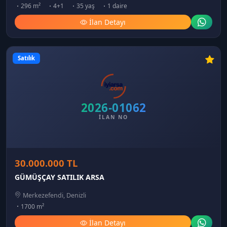
296 m²
4+1
35 yaş
1 daire
İlan Detayı
Satılık
2026-01062
İLAN NO
30.000.000 TL
GÜMÜŞÇAY SATILIK ARSA
Merkezefendi, Denizli
1700 m²
İlan Detayı