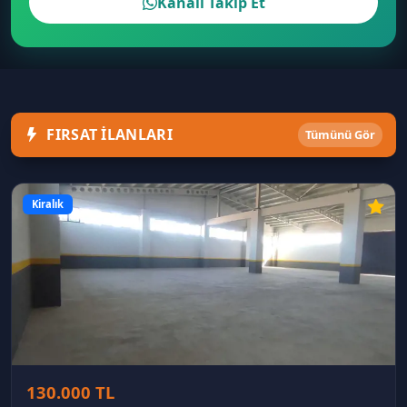
Kanalı Takip Et
FIRSAT İLANLARI
Tümünü Gör
Kiralık
130.000 TL