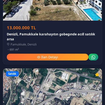
13.000.000 TL
Denizli, Pamukkale karahayıtın gobegınde acıll satılık
arsa
Pamukkale, Denizli
691 m²
İlan Detayı
Satılık