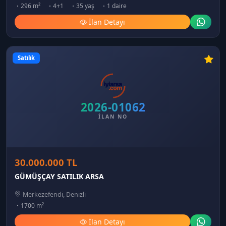
296 m²
4+1
35 yaş
1 daire
İlan Detayı
Satılık
2026-01062
İLAN NO
30.000.000 TL
GÜMÜŞÇAY SATILIK ARSA
Merkezefendi, Denizli
1700 m²
İlan Detayı