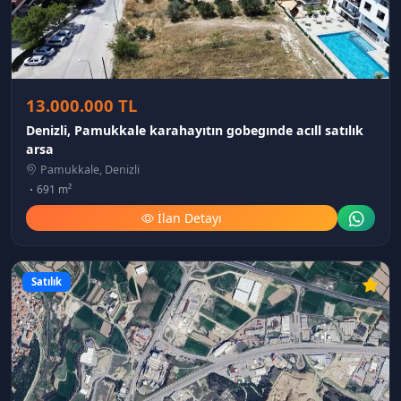
13.000.000 TL
Denizli, Pamukkale karahayıtın gobegınde acıll satılık
arsa
Pamukkale, Denizli
691 m²
İlan Detayı
Satılık