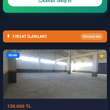
Kanalı Takip Et
FIRSAT İLANLARI
Tümünü Gör
Kiralık
130.000 TL