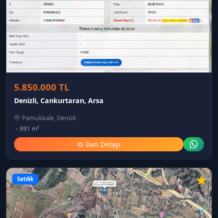
5.850.000 TL
Denizli, Cankurtaran, Arsa
Pamukkale, Denizli
891 m²
İlan Detayı
Satılık