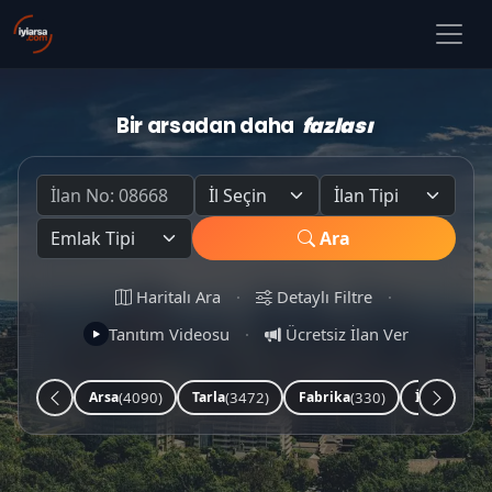
Bir arsadan daha
fazlası
Ara
Haritalı Ara
·
Detaylı Filtre
·
Tanıtım Videosu
·
Ücretsiz İlan Ver
(4090)
(3472)
(330)
(253)
Arsa
Tarla
Fabrika
İşyeri