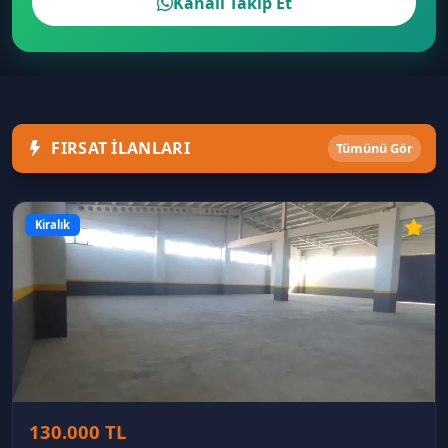
Kanalı Takip Et
FIRSAT İLANLARI
Tümünü Gör
Kiralık
130.000 TL