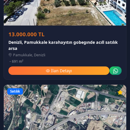
13.000.000 TL
Denizli, Pamukkale karahayıtın gobegınde acıll satılık
arsa
Pamukkale, Denizli
691 m²
İlan Detayı
Satılık