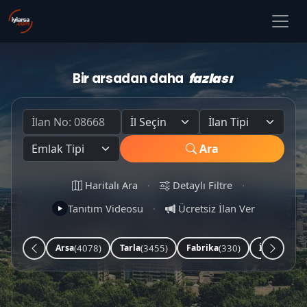
Bir arsadan daha
fazlası
Ara
Haritalı Ara
·
Detaylı Filtre
·
Tanıtım Videosu
·
Ücretsiz İlan Ver
(4078)
(3455)
(330)
(253)
Arsa
Tarla
Fabrika
İşyeri