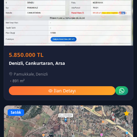
5.850.000 TL
Denizli, Cankurtaran, Arsa
Pamukkale, Denizli
891 m²
İlan Detayı
Satılık