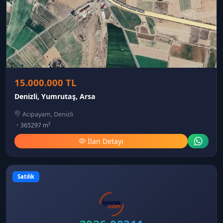
15.000.000 TL
Denizli, Yumrutaş, Arsa
Acıpayam, Denizli
365297 m²
İlan Detayı
Satılık