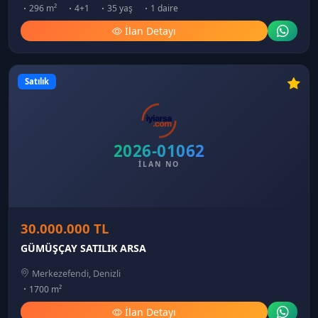
296 m²
4+1
35 yaş
1 daire
İlan Detayı
Satılık
2026-01062
İLAN NO
30.000.000 TL
GÜMÜŞÇAY SATILIK ARSA
Merkezefendi, Denizli
1700 m²
İlan Detayı