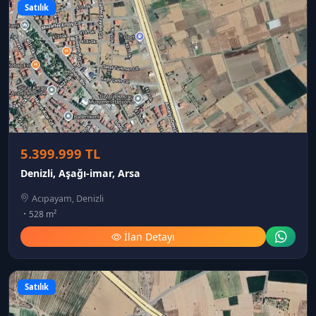
Satılık
5.399.999 TL
Denizli, Aşağı-imar, Arsa
Acıpayam, Denizli
528 m²
İlan Detayı
Satılık