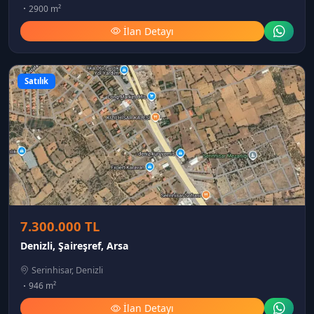
2900 m²
İlan Detayı
Satılık
7.300.000 TL
Denizli, Şaireşref, Arsa
Serinhisar, Denizli
946 m²
İlan Detayı