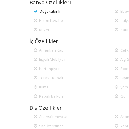
Banyo Özellikleri
Duşakabinli
Ebev
Hilton Lavabo
İtal
Küvet
Sau
İç Özellikler
Amerikan Kapı
Çelik
Eşyalı Mobilyalı
Alçı 
Kartonpiyer
Spot 
Teras - Kapalı
Giyi
Klima
Şöm
Kapalı balkon
Göm
Dış Özellikler
Asansör mevcut
Asan
Site İçerisinde
Yapı