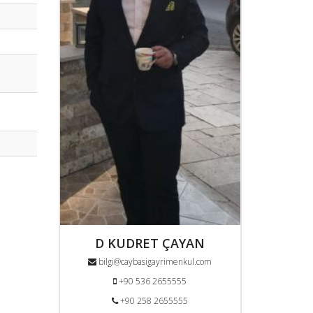
D KUDRET ÇAYAN
bilgi@caybasigayrimenkul.com
+90 536 2655555
+90 258 2655555