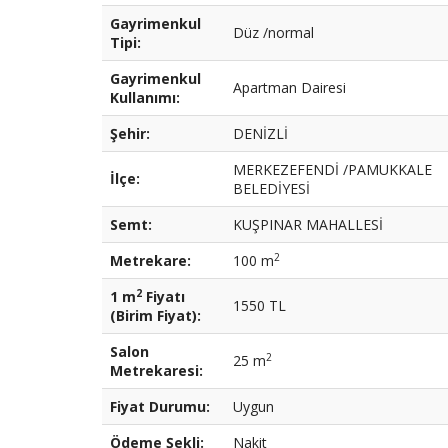
Gayrimenkul
Düz /normal
Tipi:
Gayrimenkul
Apartman Dairesi
Kullanımı:
Şehir:
DENİZLİ
MERKEZEFENDİ /PAMUKKALE
İlçe:
BELEDİYESİ
Semt:
KUŞPINAR MAHALLESİ
2
Metrekare:
100 m
2
1 m
Fiyatı
1550 TL
(Birim Fiyat):
Salon
2
25 m
Metrekaresi:
Fiyat Durumu:
Uygun
Ödeme Şekli:
Nakit