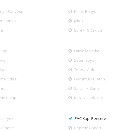
eyn Banyosu
Hilton Banyo
yan Banyo
Jakuzi
na
Sürekli Sıcak Su
 Kapı
Laminat Parke
Sıva
Saten Boya
Işık
Teras - Açık
nme Odası
Görüntülü Diafon
ine
Seramik Zemin
me dolap
Karanlık oda var
sör yok
PVC Kapı Pencere
 Denetim
Deprem Raporu