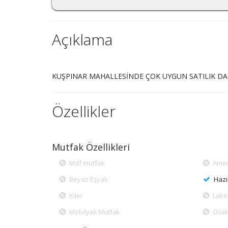
Açıklama
KUŞPINAR MAHALLESİNDE ÇOK UYGUN SATILIK DA
Özellikler
Mutfak Özellikleri
Mdf mutfak
Amer
Beyaz Eşyalı
Hazı
Kiler
Lake
Mobilyalı Mutfak
Ocak