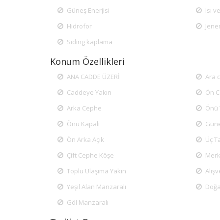
Güneş Enerjisi
Isı 
Hidrofor
Jene
Siding kaplama
Konum Özellikleri
ANA CADDE ÜZERİ
Ara 
Caddeye Yakın
Ön 
Arka Cephe
Önü 
Önü Kapalı
Güne
Ön Arka Açık
Üç Ta
Çift Cephe Köşe
Mer
Toplu Ulaşıma Yakın
Alış
Yeşil Alan Manzaralı
Doğa
Göl Manzaralı