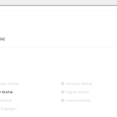
İRE
ikan Mutfak
Ankestre Mutfak
r Mutfak
İtalyan Mutfak
 Mutfak
Laminat Mutfak
 Doğalgazı