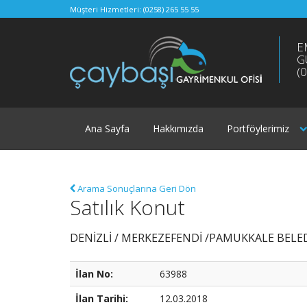
Müşteri Hizmetleri:
(0258) 265 55 55
E
G
(
Ana Sayfa
Hakkımızda
Portföylerimiz
Arama Sonuçlarına Geri Dön
Satılık Konut
DENİZLİ / MERKEZEFENDİ /PAMUKKALE BELED
İlan No:
63988
İlan Tarihi:
12.03.2018