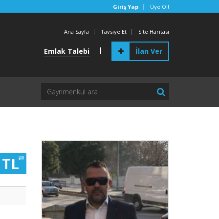
Giriş Yap
Üye Ol!
Ana Sayfa
Tavsiye Et
Site Haritası
|
Emlak Talebi
İlan Ver
 TL