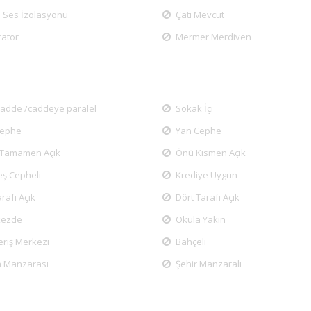
ve Ses İzolasyonu
Çatı Mevcut
rator
Mermer Merdiven
cadde /caddeye paralel
Sokak İçi
Cephe
Yan Cephe
Tamamen Açık
Önü Kısmen Açık
ş Cepheli
Krediye Uygun
rafı Açık
Dört Tarafı Açık
kezde
Okula Yakın
veriş Merkezi
Bahçeli
 Manzarası
Şehir Manzaralı