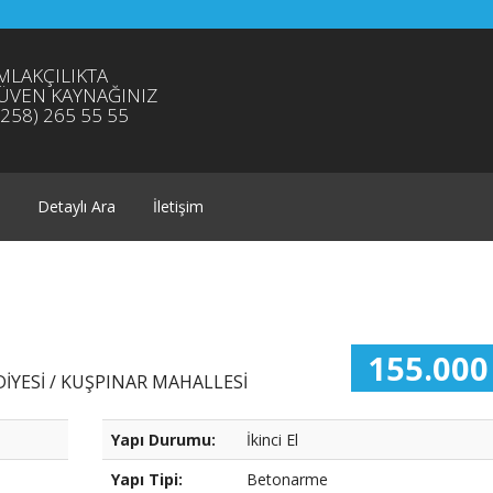
MLAKÇILIKTA
ÜVEN KAYNAĞINIZ
0258) 265 55 55
Detaylı Ara
İletişim
155.000
İYESİ / KUŞPINAR MAHALLESİ
Yapı Durumu:
İkinci El
Yapı Tipi:
Betonarme