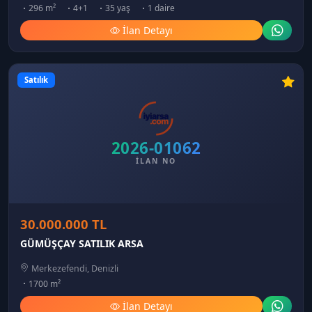
296 m²
4+1
35 yaş
1 daire
İlan Detayı
Satılık
2026-01062
İLAN NO
30.000.000 TL
GÜMÜŞÇAY SATILIK ARSA
Merkezefendi, Denizli
1700 m²
İlan Detayı