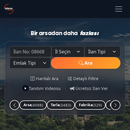
Bir arsadan daha
fazlası
Ara
Haritalı Ara
·
Detaylı Filtre
·
Tanıtım Videosu
·
Ücretsiz İlan Ver
(4098)
(3483)
(329)
(252)
Arsa
Tarla
Fabrika
İşyeri