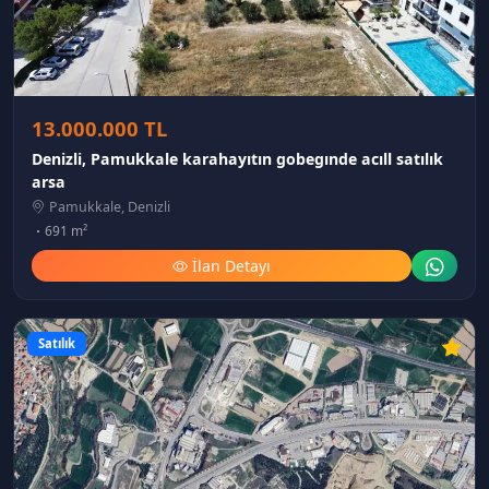
13.000.000 TL
Denizli, Pamukkale karahayıtın gobegınde acıll satılık
arsa
Pamukkale, Denizli
691 m²
İlan Detayı
Satılık