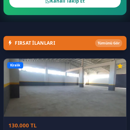
Kanalı Takip Et
FIRSAT İLANLARI
Tümünü Gör
Kiralık
130.000 TL