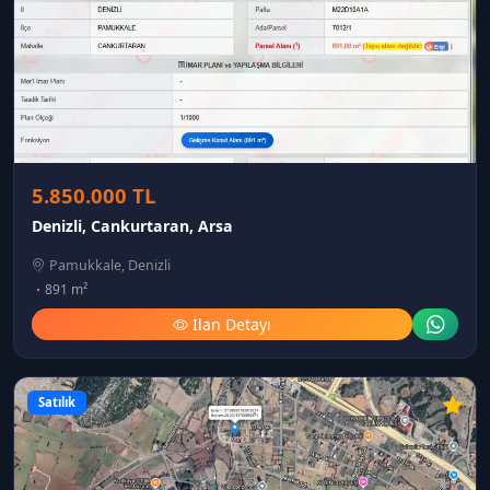
5.850.000 TL
Denizli, Cankurtaran, Arsa
Pamukkale, Denizli
891 m²
İlan Detayı
Satılık