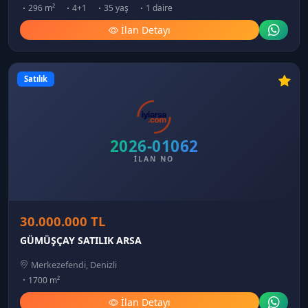
296 m²
4+1
35 yaş
1 daire
İlan Detayı
Satılık
2026-01062
İLAN NO
30.000.000 TL
GÜMÜŞÇAY SATILIK ARSA
Merkezefendi, Denizli
1700 m²
İlan Detayı