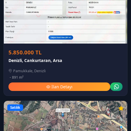
5.850.000 TL
Denizli, Cankurtaran, Arsa
Pamukkale, Denizli
891 m²
İlan Detayı
Satılık