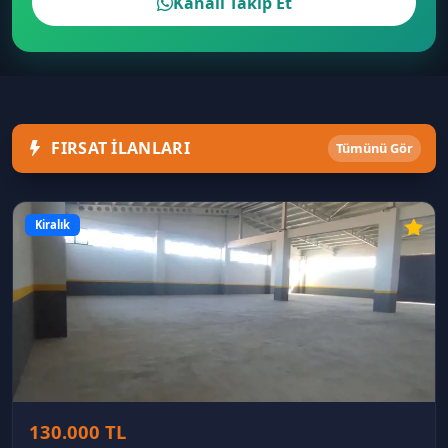
Kanalı Takip Et
FIRSAT İLANLARI
Tümünü Gör
Kiralık
130.000 TL