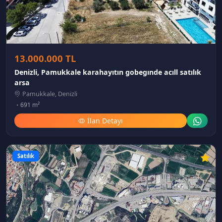
13.000.000 TL
Denizli, Pamukkale karahayıtın gobegınde acıll satılık
arsa
Pamukkale, Denizli
691 m²
İlan Detayı
Satılık