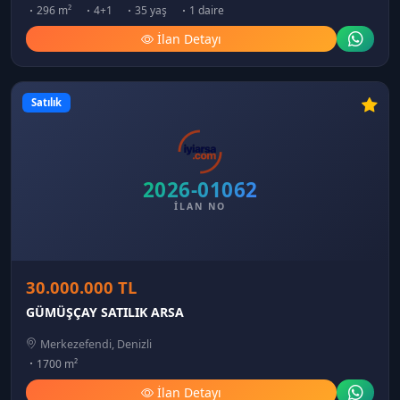
296 m²
4+1
35 yaş
1 daire
İlan Detayı
Satılık
2026-01062
İLAN NO
30.000.000 TL
GÜMÜŞÇAY SATILIK ARSA
Merkezefendi, Denizli
1700 m²
İlan Detayı