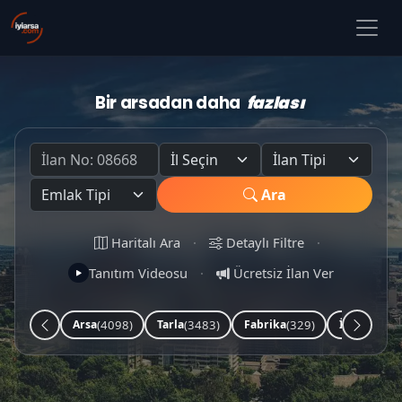
Bir arsadan daha
fazlası
Ara
Haritalı Ara
·
Detaylı Filtre
·
Tanıtım Videosu
·
Ücretsiz İlan Ver
(4098)
(3483)
(329)
(252)
Arsa
Tarla
Fabrika
İşyeri