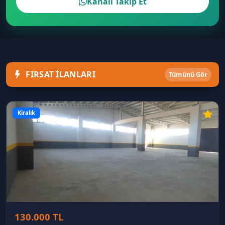
Kanalı Takip Et
FIRSAT İLANLARI
Tümünü Gör
Kiralık
130.000 TL