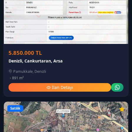
5.850.000 TL
Denizli, Cankurtaran, Arsa
Pamukkale, Denizli
891 m²
İlan Detayı
Satılık