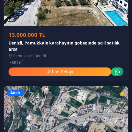
13.000.000 TL
Denizli, Pamukkale karahayıtın gobegınde acıll satılık
arsa
Pamukkale, Denizli
691 m²
İlan Detayı
Satılık