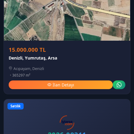
15.000.000 TL
Denizli, Yumrutaş, Arsa
Acıpayam, Denizli
365297 m²
İlan Detayı
Satılık