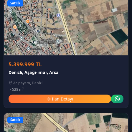
Satılık
5.399.999 TL
Denizli, Aşağı-imar, Arsa
Acıpayam, Denizli
528 m²
İlan Detayı
Satılık