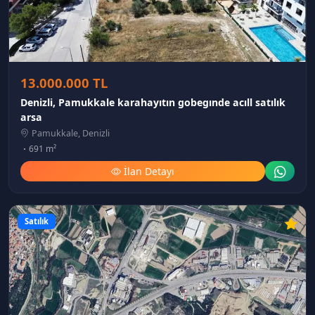
13.000.000 TL
Denizli, Pamukkale karahayıtın gobegınde acıll satılık
arsa
Pamukkale, Denizli
691 m²
İlan Detayı
Satılık