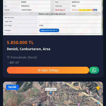
5.850.000 TL
Denizli, Cankurtaran, Arsa
Pamukkale, Denizli
891 m²
İlan Detayı
Satılık