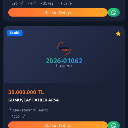
296 m²
4+1
35 yaş
1 daire
İlan Detayı
Satılık
2026-01062
İLAN NO
30.000.000 TL
GÜMÜŞÇAY SATILIK ARSA
Merkezefendi, Denizli
1700 m²
İlan Detayı