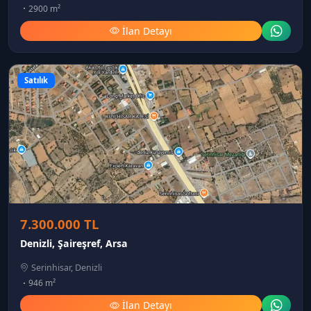
2900 m²
İlan Detayı
Satılık
7.300.000 TL
Denizli, Şaireşref, Arsa
Serinhisar, Denizli
946 m²
İlan Detayı