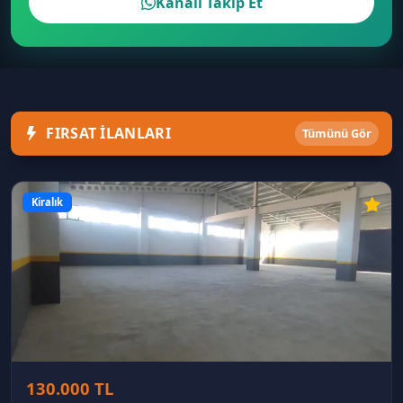
Kanalı Takip Et
FIRSAT İLANLARI
Tümünü Gör
Kiralık
130.000 TL