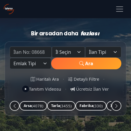
Bir arsadan daha
fazlası
Ara
Haritalı Ara
·
Detaylı Filtre
·
Tanıtım Videosu
·
Ücretsiz İlan Ver
(4078)
(3455)
(330)
(253)
Arsa
Tarla
Fabrika
İşyeri