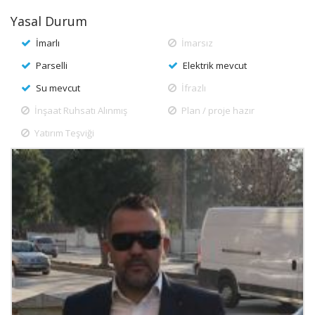
Yasal Durum
İmarlı
İmarsız
Parselli
Elektrik mevcut
Su mevcut
İfrazlı
İnşaat Ruhsatı Alınmış
Plan / proje hazır
Yatırım Teşviği