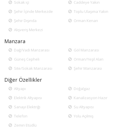
Sokak içi
Caddeye Yakın
Şehir İçinde Merkezde
Toplu Ulaşıma Yakın
Şehir Dışında
Orman Kenarı
Alışveriş Merkezi
Manzara
Dağ/Vadi Manzarası
Göl Manzarası
Güneş Cepheli
Orman/Yeşil Alan
Site/Sokak Manzarası
Şehir Manzarası
Diğer Özellikler
Altyapı
Doğalgaz
Elektrik Altyapısı
Kanalizasyon Hazır
Sanayi Elektriği
Su Altyapısı
Telefon
Yolu Açılmış
Zemin Etüdlü