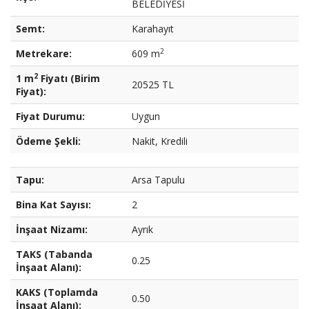
BELEDİYESİ
Semt:
Karahayıt
2
Metrekare:
609 m
2
1 m
Fiyatı (Birim
20525 TL
Fiyat):
Fiyat Durumu:
Uygun
Ödeme Şekli:
Nakit, Kredili
Tapu:
Arsa Tapulu
Bina Kat Sayısı:
2
İnşaat Nizamı:
Ayrık
TAKS (Tabanda
0.25
İnşaat Alanı):
KAKS (Toplamda
0.50
İnşaat Alanı):