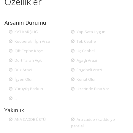
Özellikler
Arsanın Durumu
KAT KARŞILIĞI
Yap-Sata Uygun
Kooperatif İçin Arsa
Tek Cephe
Çift Cephe Köşe
Üç Cepheli
Dört Tarafı Açık
Agaçlı Arazi
Düz Arazi
Engebeli Arazi
İşyeri Olur
Konut Olur
Yürüyüş Parkuru
Üzerinde Bina Var
...
Yakınlık
ANA CADDE ÜSTÜ
Ara cadde / cadde ye
paralel