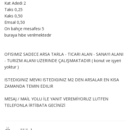
Kat Adedi 2
Taks 0,25
Kaks 0,50
Emsal 0,50
On bahçe mesafesı 5
buraya hıbe verılmektedır
OFISIMIZ SADECE ARSA TARLA - TICARI ALAN - SANAYI ALANI
- TURIZM ALANI UZERINDE ÇALIŞMAKTADIR ( konut ve işyeri
yoktur )
ISTEDIGINIZ MEVKI ISTEDIGINIZ M2 DEN ARSALAR EN KISA
ZAMANDA TEMIN EDILIR
MESAJ / MAİL YOLU İLE YANIT VEREMİYORUZ LUTFEN
TELEFONLA İRTİBATA GECİNİZİ