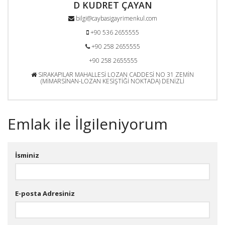
D KUDRET ÇAYAN
bilgi@caybasigayrimenkul.com
+90 536 2655555
+90 258 2655555
+90 258 2655555
SIRAKAPILAR MAHALLESİ LOZAN CADDESİ NO 31 ZEMİN
(MİMARSİNAN-LOZAN KESİŞTİĞİ NOKTADA) DENİZLİ
Emlak ile İlgileniyorum
İsminiz
E-posta Adresiniz