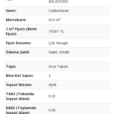
BELEDİYESİ
Semt:
Cankurtaran
2
Metrekare:
623 m
2
1 m
Fiyatı (Birim
19261 TL
Fiyat):
Fiyat Durumu:
Çok Hesaplı
Ödeme Şekli:
Nakit, Kredili
Tapu:
Arsa Tapulu
Bina Kat Sayısı:
2
İnşaat Nizamı:
Ayrık
TAKS (Tabanda
0.20
İnşaat Alanı):
KAKS (Toplamda
0.40
İnşaat Alanı):