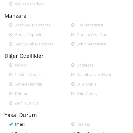
Alışveriş Merkezi
Manzara
Dağ/Vadi Manzarası
Göl Manzarası
Güneş Cepheli
Orman/Yeşil Alan
Site/Sokak Manzarası
Şehir Manzarası
Diğer Özellikler
Altyapı
Doğalgaz
Elektrik Altyapısı
Kanalizasyon Hazır
Sanayi Elektriği
Su Altyapısı
Telefon
Yolu Açılmış
Zemin Etüdlü
Yasal Durum
İmarlı
İmarsız