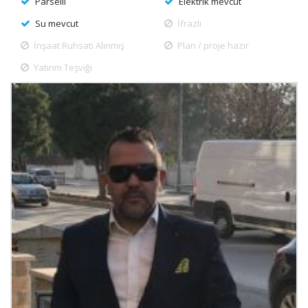
Parselli
Elektrik mevcut
Su mevcut
İfrazlı
İnşaat Ruhsatı Alınmış
Plan / proje hazır
Yatırım Teşviği