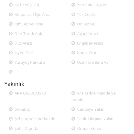
KAT KARŞILIĞI
Yap-Sata Uygun
Kooperatif İçin Arsa
Tek Cephe
Çift Cephe Köşe
Üç Cepheli
Dört Tarafı Açık
Agaçlı Arazi
Düz Arazi
Engebeli Arazi
İşyeri Olur
Konut Olur
Yürüyüş Parkuru
Üzerinde Bina Var
...
Yakınlık
ANA CADDE ÜSTÜ
Ara cadde / cadde ye
paralel
Sokak içi
Caddeye Yakın
Şehir İçinde Merkezde
Toplu Ulaşıma Yakın
Şehir Dışında
Orman Kenarı