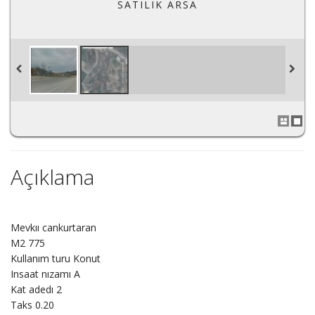
SATILIK ARSA
Açıklama
Mevkıı cankurtaran
M2 775
Kullanım turu Konut
Insaat nızamı A
Kat adedı 2
Taks 0.20