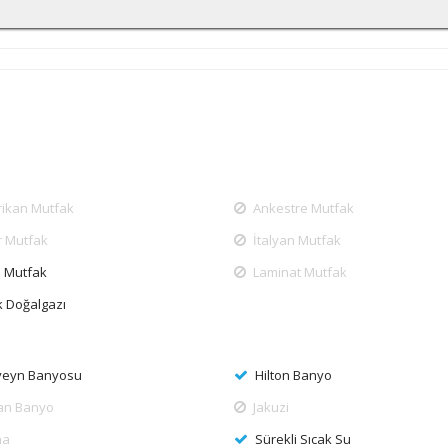
ikan Mutfak
Ankestre Mutfak
r Mutfak
İtalyan Mutfak
 Mutfak
Laminat Mutfak
 Doğalgazı
veyn Banyosu
Hilton Banyo
yan Banyo
Jakuzi
na
Sürekli Sıcak Su