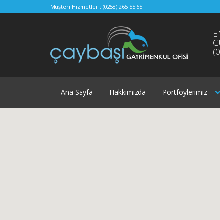
Müşteri Hizmetleri:
(0258) 265 55 55
E
G
(
Ana Sayfa
Hakkımızda
Portföylerimiz