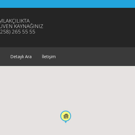
MLAKÇILIKTA
ÜVEN KAYNAĞINIZ
0258) 265 55 55
Detaylı Ara
İletişim