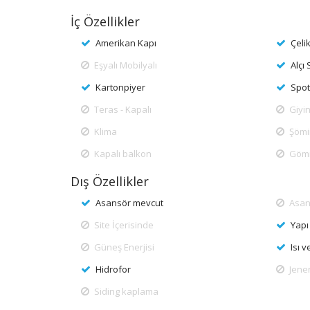
İç Özellikler
Amerikan Kapı
Çeli
Eşyalı Mobilyalı
Alçı 
Kartonpiyer
Spot
Teras - Kapalı
Giyi
Klima
Şöm
Kapalı balkon
Göm
Dış Özellikler
Asansör mevcut
Asan
Site İçerisinde
Yapı
Güneş Enerjisi
Isı 
Hidrofor
Jene
Siding kaplama