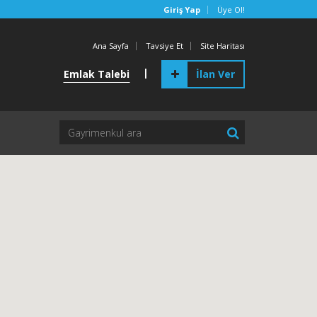
Giriş Yap
Üye Ol!
Ana Sayfa
Tavsiye Et
Site Haritası
|
Emlak Talebi
İlan Ver