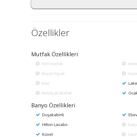
Özellikler
Mutfak Özellikleri
Mdf mutfak
Amer
Beyaz Eşyalı
Hazı
Kiler
Lake
Mobilyalı Mutfak
Ocak
Banyo Özellikleri
Duşakabinli
Ebe
Hilton Lavabo
İtal
Küvet
Sau