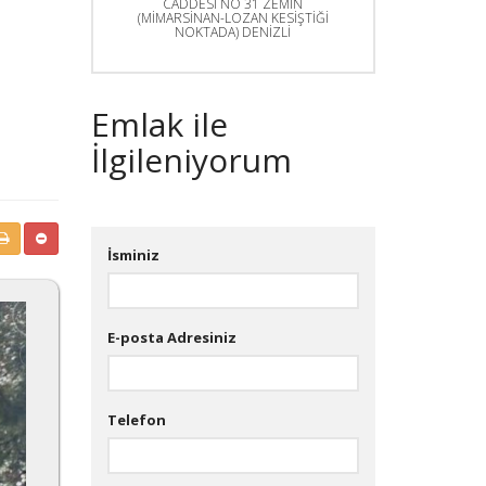
CADDESİ NO 31 ZEMİN
(MİMARSİNAN-LOZAN KESİŞTİĞİ
NOKTADA) DENİZLİ
Emlak ile
İlgileniyorum
İsminiz
E-posta Adresiniz
Telefon