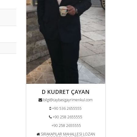
D KUDRET ÇAYAN
bilgi@caybasigayrimenkul.com
+90 536 2655555
+90 258 2655555
+90 258 2655555
SIRAKAPILAR MAHALLESİ LOZAN