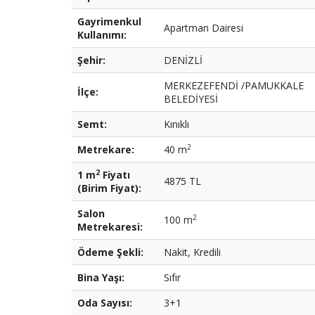
Gayrimenkul
Apartman Dairesi
Kullanımı:
Şehir:
DENİZLİ
MERKEZEFENDİ /PAMUKKALE
İlçe:
BELEDİYESİ
Semt:
Kınıklı
2
Metrekare:
40 m
2
1 m
Fiyatı
4875 TL
(Birim Fiyat):
Salon
2
100 m
Metrekaresi:
Ödeme Şekli:
Nakit, Kredili
Bina Yaşı:
Sıfır
Oda Sayısı:
3+1