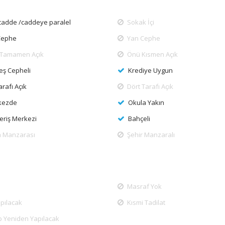
cadde /caddeye paralel
Sokak İçi
Cephe
Yan Cephe
Tamamen Açık
Önü Kısmen Açık
ş Cepheli
Krediye Uygun
arafı Açık
Dört Tarafı Açık
kezde
Okula Yakın
veriş Merkezi
Bahçeli
 Manzarası
Şehir Manzaralı
Masraf Yok
apılacak
Kısmi Tadilat
lıp Yeniden Yapılacak