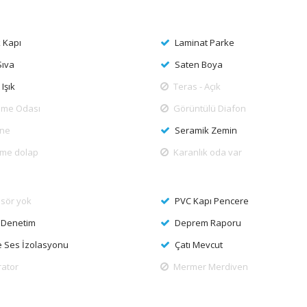
k Kapı
Laminat Parke
Sıva
Saten Boya
 Işık
Teras - Açık
nme Odası
Görüntülü Diafon
ine
Seramik Zemin
me dolap
Karanlık oda var
sör yok
PVC Kapı Pencere
 Denetim
Deprem Raporu
ve Ses İzolasyonu
Çatı Mevcut
rator
Mermer Merdiven